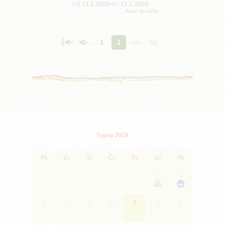
Od
11.1.2020
do
11.1.2020
Akce skončila
1
2
Srpen 2026
Po
Út
St
Čt
Pá
So
Ne
1
2


3
4
5
6
7
8
9