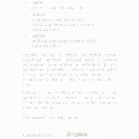
pátek
stravu si zajistí každý sám
sobota
snídani si zajistí každý sám
oběd, odpolední svačina i večeře -
bude zajištěno
neděle
snídaně, dopolední svačina, oběd -
bude zajištěno
Domácí buchty a různé pochutiny doma
vyrobené, upečené, uvařené nebo v krámu
zakoupené jsou vítány a zařadíme je do
společného jídelníčku. Přibalte špekáček nebo
něco na opečení k ohni, který určitě bude.
K pití bude k dispouici čistá voda, nealko, pivo,
víno.
Upřímně se na všechny těšíme a ještě více na
společný víkend, který spolu strávíme.
Přihlašujte se prosím ať víme s kolika strávníky
můžeme počítat.
Renda a celá lorienská banda
Brigáda
Charakter akce