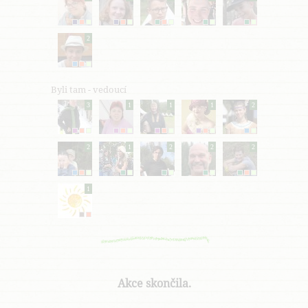
2
Byli tam - vedoucí
3
1
1
1
2
2
1
2
2
2
1
Akce skončila.