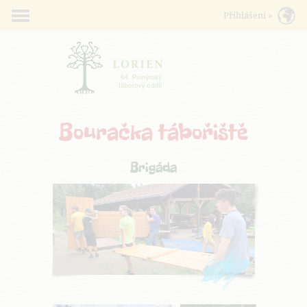
Bouračka tábořiště
Brigáda