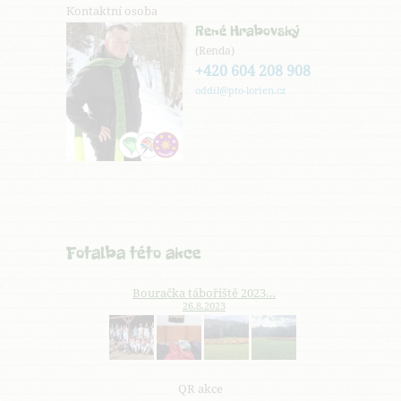
Kontaktní osoba
René Hrabovský
(Renda)
+420 604 208 908
oddil@pto-lorien.cz
Fotalba této akce
Bouračka tábořiště 2023…
26.8.2023
QR akce