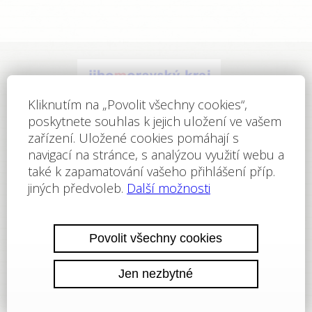
64.PTO Lorien -
oddil@pto-lorien.cz
ReeGO Development s.r.o. ©2011–2024