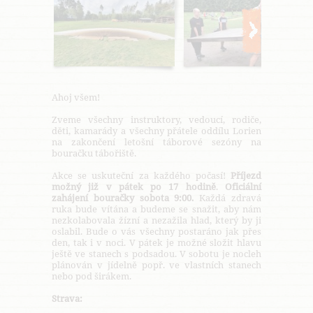
Ahoj všem!
Zveme všechny instruktory, vedoucí, rodiče,
děti, kamarády a všechny přátele oddílu Lorien
na zakončení letošní táborové sezóny na
bouračku tábořiště.
Akce se uskuteční za každého počasí!
Příjezd
možný již v pátek po 17 hodině
.
Oficiální
zahájení bouračky sobota 9:00.
Každá zdravá
ruka bude vítána a budeme se snažit, aby nám
nezkolabovala žízní a nezažila hlad, který by ji
oslabil. Bude o vás všechny postaráno jak přes
den, tak i v noci. V pátek je možné složit hlavu
ještě ve stanech s podsadou. V sobotu je nocleh
plánován v jídelně popř. ve vlastních stanech
nebo pod širákem.
Strava: