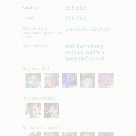
Začátek
25.8.2023
Konec
27.8.2023
Lorienské tábořiště
Místo konání
(Kliknutím se přepnete do
mapy)
Akce byla pro
děti, instruktory,
vedoucí, rodiče a
hosty (veřejnost)
Byly tam - děti
1
3
3
3
2
Byly tam - dětičky
1
2
Byli tam - instruktoři
3
3
3
3
3