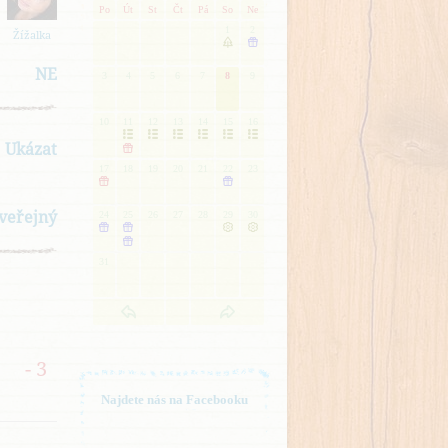
Po
Út
St
Čt
Pá
So
Ne
1
2
Žížalka


NE
3
4
5
6
7
8
9
10
11
12
13
14
15
16






Ukázat

17
18
19
20
21
22
23


eveřejný
24
25
26
27
28
29
30





31
- 3
Najdete nás na Facebooku