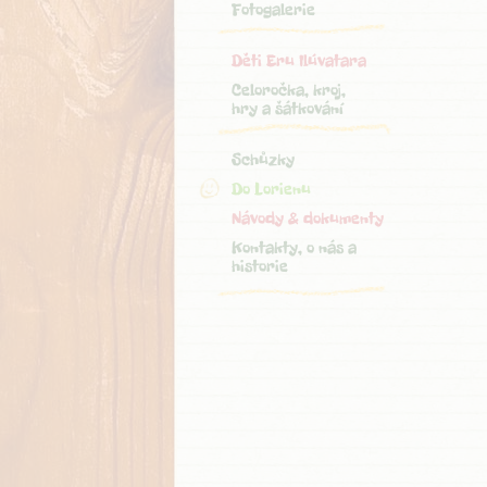
Fotogalerie
Děti Eru Ilúvatara
Celoročka, kroj,
hry a šátkování
Schůzky
Do Lorienu
Návody & dokumenty
Kontakty, o nás a
historie