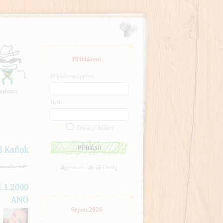
Přihlášení
Přihlašovací jméno
edoucí
Heslo
Zůstat přihlášen
š Kaňok
/
Registrace
Nevím heslo
1.1.2000
ANO
Srpen 2026