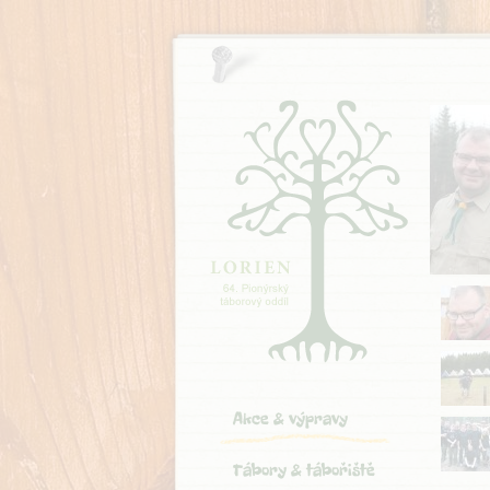
Akce & výpravy
Tábory & tábořiště