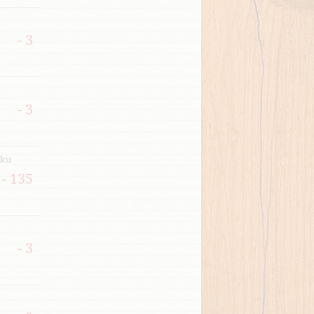
- 3
- 3
čku
- 135
- 3