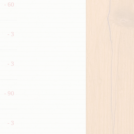
- 60
- 3
- 3
- 90
- 3