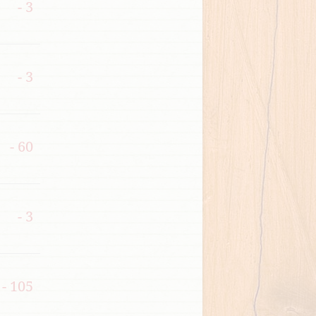
- 3
- 3
- 60
- 3
- 105