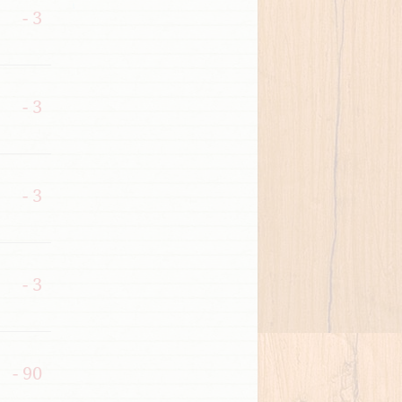
- 3
- 3
- 3
- 3
- 90