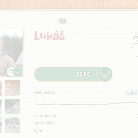
Lukáš
v
16992
celé jméno:
Luká
v oddíle od:
šátkovaný:
kým: