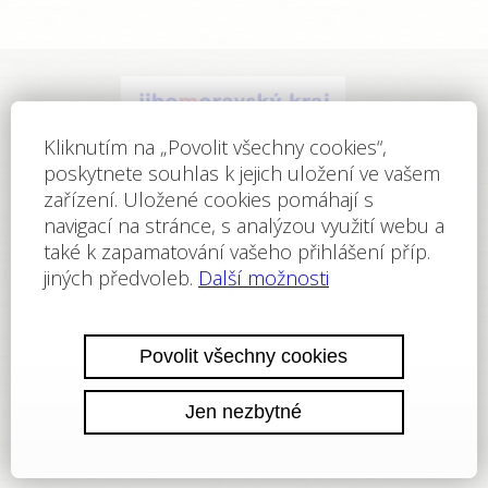
64.PTO Lorien -
oddil@pto-lorien.cz
ReeGO Development s.r.o. ©2011–2024