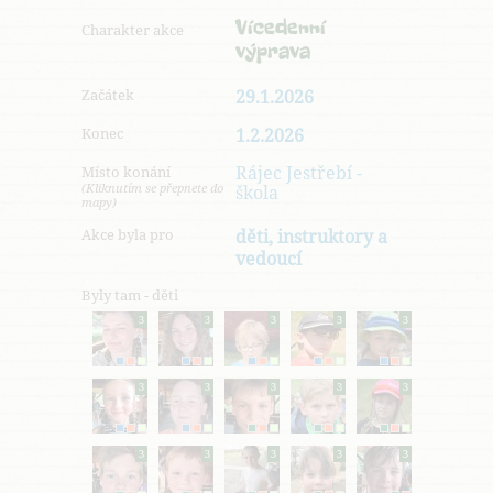
Vícedenní
Charakter akce
výprava
Začátek
29.1.2026
Konec
1.2.2026
Rájec Jestřebí -
Místo konání
(Kliknutím se přepnete do
škola
mapy)
Akce byla pro
děti, instruktory a
vedoucí
Byly tam - děti
3
3
3
3
3
3
3
3
3
3
3
3
3
3
3