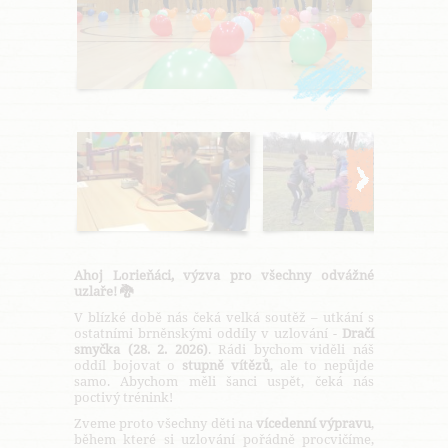
Ahoj Lorieňáci, výzva pro všechny odvážné
uzlaře! 🐉
V blízké době nás čeká velká soutěž – utkání s
ostatními brněnskými oddíly v uzlování -
Dračí
smyčka (28. 2. 2026)
. Rádi bychom viděli náš
oddíl bojovat o
stupně vítězů
, ale to nepůjde
samo. Abychom měli šanci uspět, čeká nás
poctivý trénink!
Zveme proto všechny děti na
vícedenní výpravu
,
během které si uzlování pořádně procvičíme,