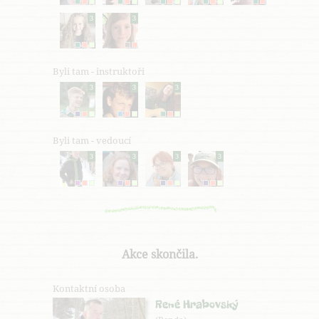
3
3
Byli tam - instruktoři
3
3
3
Byli tam - vedoucí
3
3
3
3
Akce skončila.
Kontaktní osoba
René Hrabovský