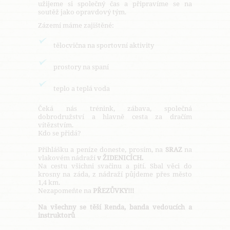
užijeme si společný čas a připravíme se na
soutěž jako opravdový tým.
Zázemí máme zajištěné:
tělocvična na sportovní aktivity
prostory na spaní
teplo a teplá voda
Čeká nás trénink, zábava, společná
dobrodružství a hlavně cesta za dračím
vítězstvím.
Kdo se přidá?
Přihlášku a peníze doneste, prosím, na
SRAZ
na
vlakovém nádraží
v ŽIDENICÍCH.
Na cestu všichni svačinu a pití. Sbal věci do
krosny na záda, z nádraží půjdeme přes město
1,4 km.
Nezapomeňte na
PŘEZŮVKY!!!
Na všechny se těší Renda, banda vedoucích a
instruktorů