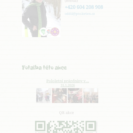
(Renda)
+420 604 208 908
oddil@pto-lorien.cz
Fotalba této akce
Pololetní prázdniny v…
31.1.2026
QR akce