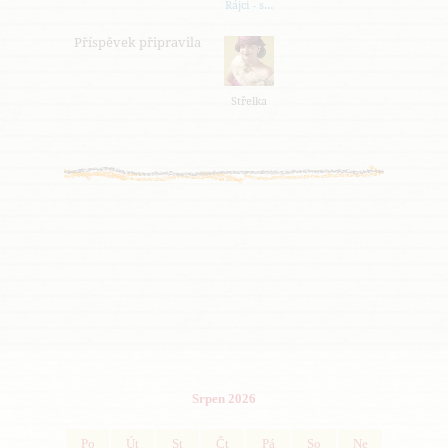
Rájci - s…
Příspěvek připravila
Střelka
Srpen 2026
Po
Út
St
Čt
Pá
So
Ne