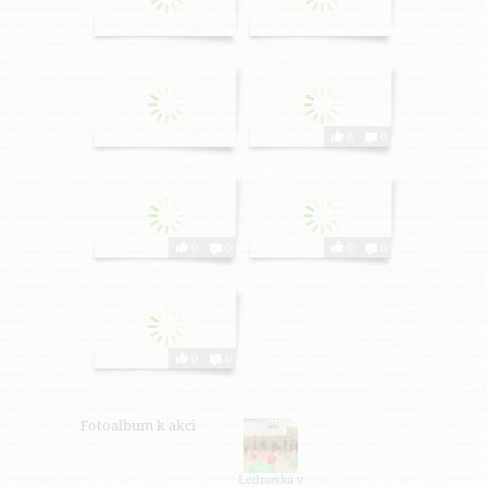
0
0
0
0
0
0
0
0
0
0
0
0
0
0
Fotoalbum k akci
Lednovka v