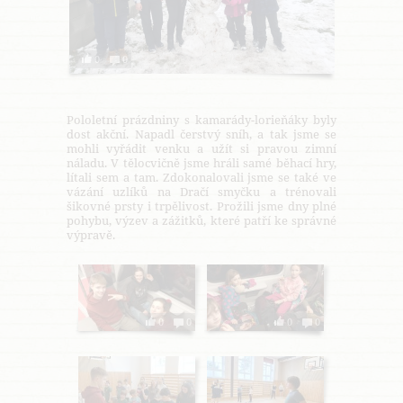
0
0
Pololetní prázdniny s kamarády-lorieňáky byly
dost akční. Napadl čerstvý sníh, a tak jsme se
mohli vyřádit venku a užít si pravou zimní
náladu. V tělocvičně jsme hráli samé běhací hry,
lítali sem a tam. Zdokonalovali jsme se také ve
vázání uzlíků na Dračí smyčku a trénovali
šikovné prsty i trpělivost. Prožili jsme dny plné
pohybu, výzev a zážitků, které patří ke správné
výpravě.
0
0
0
0