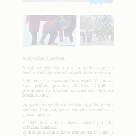
Ahoj všichni z Lorienu!
Nastal vánoční čas a tak ho pojďte využít a
trochu si užít sportovně-odpočinkovou sobotu.
Sejdeme se na srazu na Staré osadě. Všichni na
sraz příjdou pořádně oblečeni. Odtud se
přesuneme na bruslení za Lužánky. Půjčovné
bruslí 140,-Kč.
Po bruslení vyrazíme do města a prozkoumáme
vánoční trhy, nasajeme vánoční atmosféru a
zahrajeme hru.
V 16:00 hod v kině Lucerna začíná pohádka
Odvážná Vaiana 2
.
Rodiče se k nám můžou připojit na bruslení a