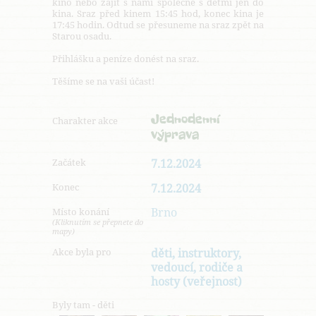
kino nebo zajít s námi společně s dětmi jen do
kina. Sraz před kinem 15:45 hod, konec kina je
17:45 hodin. Odtud se přesuneme na sraz zpět na
Starou osadu.
Přihlášku a peníze donést na sraz.
Těšíme se na vaši účast!
Jednodenní
Charakter akce
výprava
Začátek
7.12.2024
Konec
7.12.2024
Brno
Místo konání
(Kliknutím se přepnete do
mapy)
Akce byla pro
děti, instruktory,
vedoucí, rodiče a
hosty (veřejnost)
Byly tam - děti