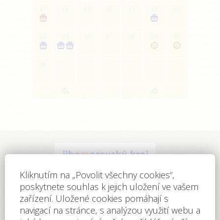
17
18
19
20
21
22
23


24
25
26
27
28
29
30





31