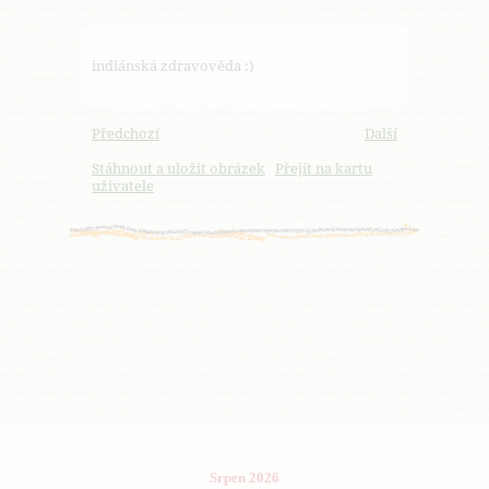
indiánská zdravověda :)
Předchozí
Další
Stáhnout a uložit obrázek
Přejít na kartu
uživatele
Srpen 2026