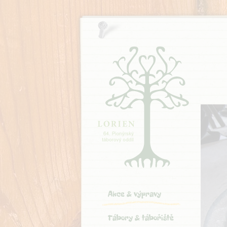
Akce & výpravy
Tábory & tábořiště