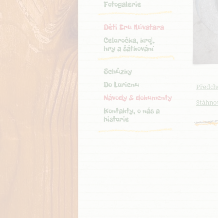
Fotogalerie
Děti Eru Ilúvatara
Celoročka, kroj,
hry a šátkování
Schůzky
Do Lorienu
Předch
Návody & dokumenty
Stáhnou
Kontakty, o nás a
historie