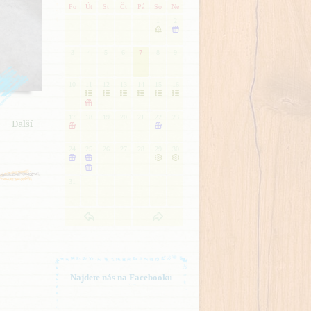
Po
Út
St
Čt
Pá
So
Ne
1
2


3
4
5
6
7
8
9
10
11
12
13
14
15
16







17
18
19
20
21
22
23
Další


24
25
26
27
28
29
30





31
Najdete nás na Facebooku