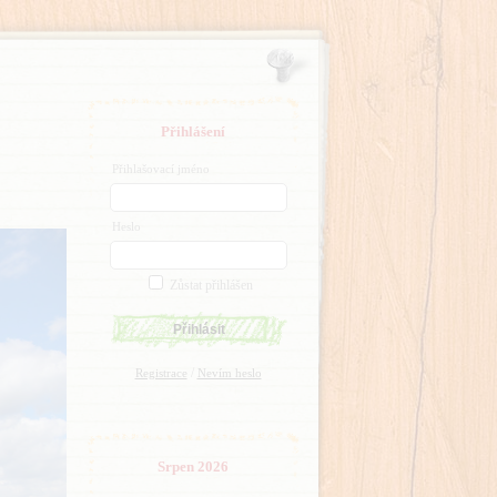
Přihlášení
Přihlašovací jméno
Heslo
Zůstat přihlášen
/
Registrace
Nevím heslo
Srpen 2026