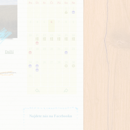
Po
Út
St
Čt
Pá
So
Ne
1
2


3
4
5
6
7
8
9
10
11
12
13
14
15
16







17
18
19
20
21
22
23
Další


24
25
26
27
28
29
30





31
Najdete nás na Facebooku