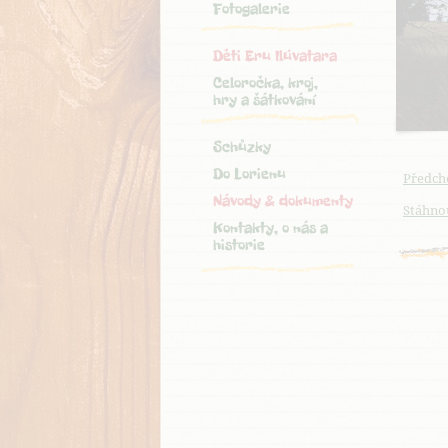
Fotogalerie
Děti Eru Ilúvatara
Celoročka, kroj,
hry a šátkování
Schůzky
Do Lorienu
Předch
Návody & dokumenty
Stáhnou
Kontakty, o nás a
historie