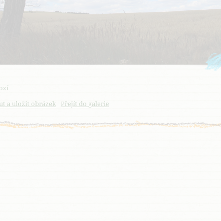
ozí
t a uložit obrázek
Přejít do galerie