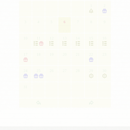
1
2


3
4
5
6
7
8
9
10
11
12
13
14
15
16







17
18
19
20
21
22
23


24
25
26
27
28
29
30





31