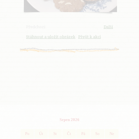
Předchozí
Další
Stáhnout a uložit obrázek
Přejít k akci
Srpen 2026
Po
Út
St
Čt
Pá
So
Ne