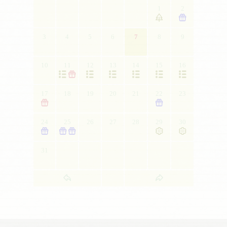
1
2


3
4
5
6
7
8
9
10
11
12
13
14
15
16







17
18
19
20
21
22
23


24
25
26
27
28
29
30





31