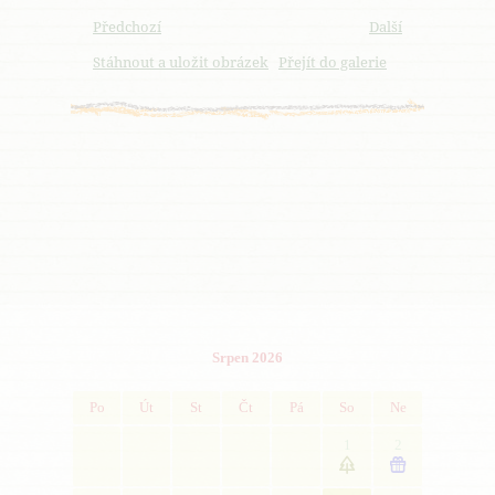
Předchozí
Další
Stáhnout a uložit obrázek
Přejít do galerie
Srpen 2026
Po
Út
St
Čt
Pá
So
Ne
1
2

