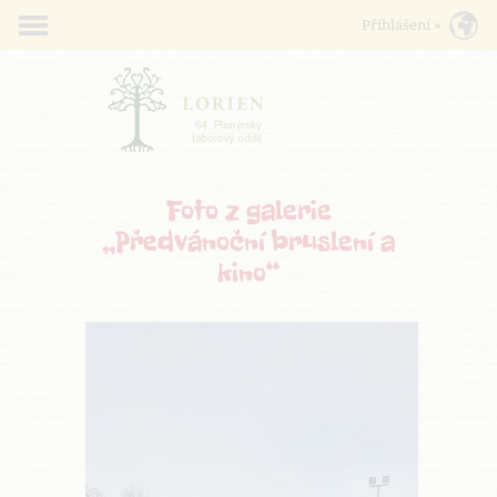
Foto z galerie
„Předvánoční bruslení a
kino“