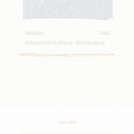
Předchozí
Další
Stáhnout a uložit obrázek
Přejít do galerie
Srpen 2026