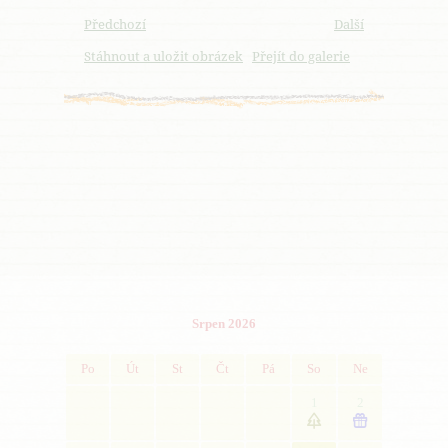
Předchozí
Další
Stáhnout a uložit obrázek
Přejít do galerie
Srpen 2026
Po
Út
St
Čt
Pá
So
Ne
1
2

