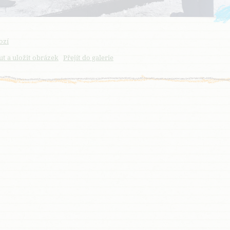
ozí
t a uložit obrázek
Přejít do galerie