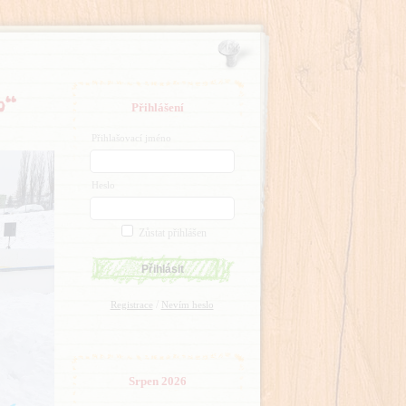
o“
Přihlášení
Přihlašovací jméno
Heslo
Zůstat přihlášen
/
Registrace
Nevím heslo
Srpen 2026