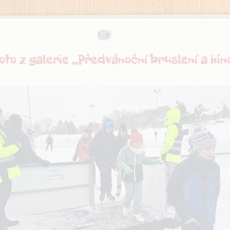
oto z galerie „Předvánoční bruslení a kin