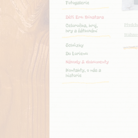
Fotogalerie
Děti Eru Ilúvatara
Předch
Celoročka, kroj,
hry a šátkování
Stáhnou
Schůzky
Do Lorienu
Návody & dokumenty
Kontakty, o nás a
historie