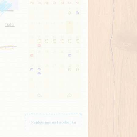
Po
Út
St
Čt
Pá
So
Ne
1
2


3
4
5
6
7
8
9
Další
10
11
12
13
14
15
16







17
18
19
20
21
22
23


24
25
26
27
28
29
30





31
Najdete nás na Facebooku