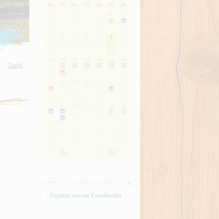
Po
Út
St
Čt
Pá
So
Ne
1
2


3
4
5
6
7
8
9
10
11
12
13
14
15
16
Další







17
18
19
20
21
22
23


24
25
26
27
28
29
30





31
Najdete nás na Facebooku