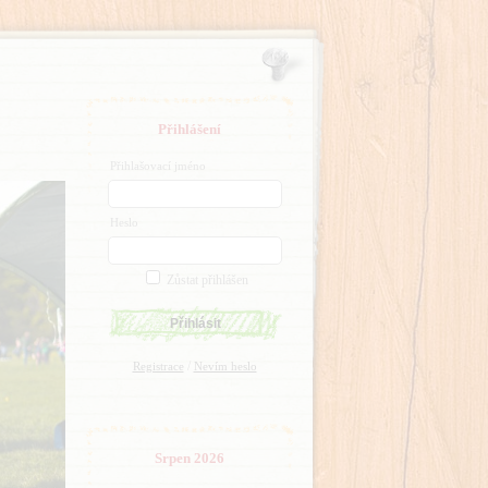
Přihlášení
Přihlašovací jméno
Heslo
Zůstat přihlášen
/
Registrace
Nevím heslo
Srpen 2026