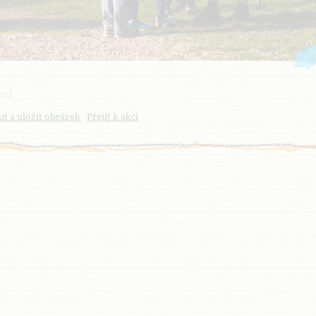
ozí
t a uložit obrázek
Přejít k akci