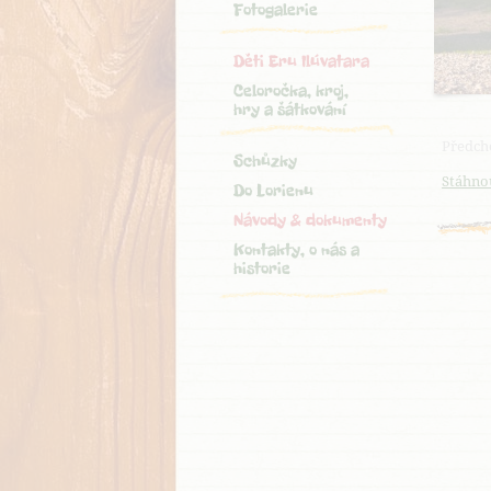
Fotogalerie
Děti Eru Ilúvatara
Celoročka, kroj,
hry a šátkování
Předch
Schůzky
Stáhnou
Do Lorienu
Návody & dokumenty
Kontakty, o nás a
historie