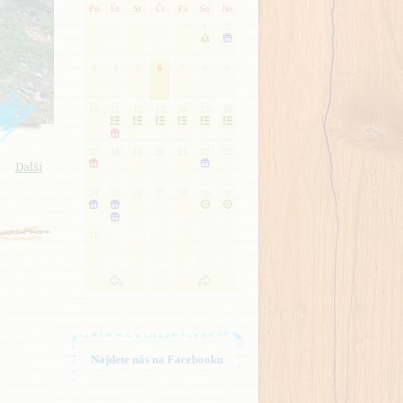
Po
Út
St
Čt
Pá
So
Ne
1
2


3
4
5
6
7
8
9
10
11
12
13
14
15
16







17
18
19
20
21
22
23


Další
24
25
26
27
28
29
30





31
Najdete nás na Facebooku