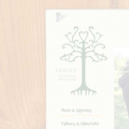
Akce & výpravy
Tábory & tábořiště