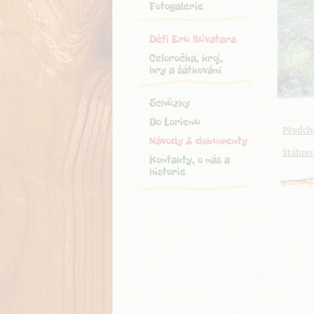
Fotogalerie
Děti Eru Ilúvatara
Celoročka, kroj,
hry a šátkování
Schůzky
Do Lorienu
Předch
Návody & dokumenty
Stáhnou
Kontakty, o nás a
historie