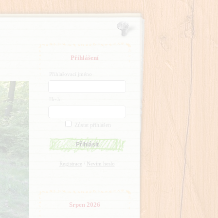
Přihlášení
Přihlašovací jméno
Heslo
Zůstat přihlášen
/
Registrace
Nevím heslo
Srpen 2026