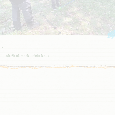
ozí
t a uložit obrázek
Přejít k akci