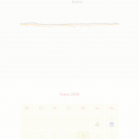
Radim
Srpen 2026
Po
Út
St
Čt
Pá
So
Ne
1
2


3
4
5
6
7
8
9