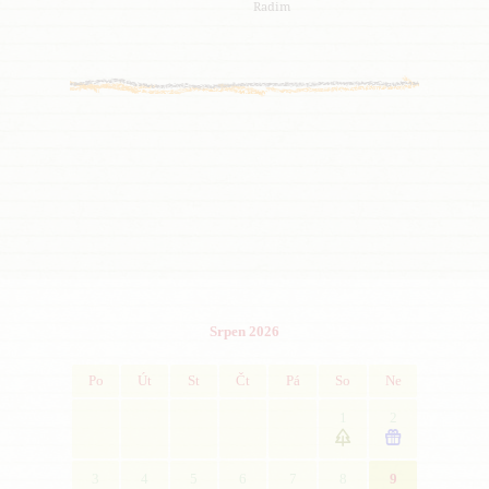
Radim
Srpen 2026
Po
Út
St
Čt
Pá
So
Ne
1
2


3
4
5
6
7
8
9