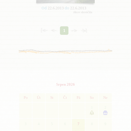
Od
22.6.2013
do
22.6.2013
Akce skončila
1
Srpen 2026
Po
Út
St
Čt
Pá
So
Ne
1
2


3
4
5
6
7
8
9